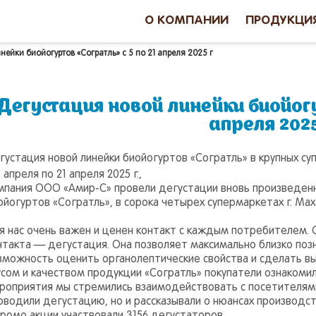
О КОМПАНИИ
ПРОДУКЦИ
нейки биойогуртов «Согратль» с 5 по 21 апреля 2025 г
Дегустация новой линейки биойогур
апреля 2025
густация новой линейки биойогуртов «Согратль» в крупных су
 апреля по 21 апреля 2025 г.,
мпания ООО «Амир-С» провели дегустации вновь произведенн
ойогуртов «Согратль», в сорока четырех супермаркетах г. Махач
я нас очень важен и ценен контакт с каждым потребителем.
нтакта — дегустация. Она позволяет максимально близко поз
зможность оценить органолептические свойства и сделать в
усом и качеством продукции «Согратль» покупатели ознакоми
роприятия мы стремились взаимодействовать с посетителям
оводили дегустацию, но и рассказывали о нюансах производс