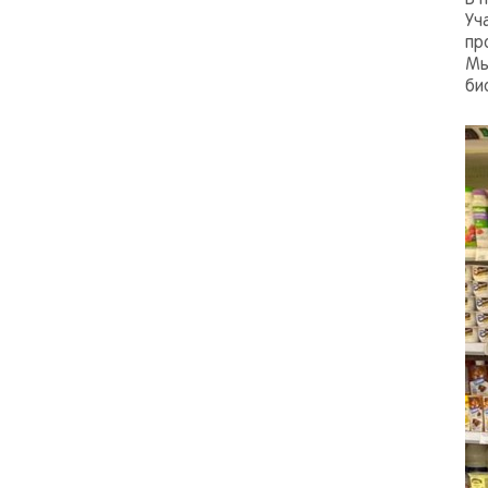
В 
Уч
пр
Мы
би