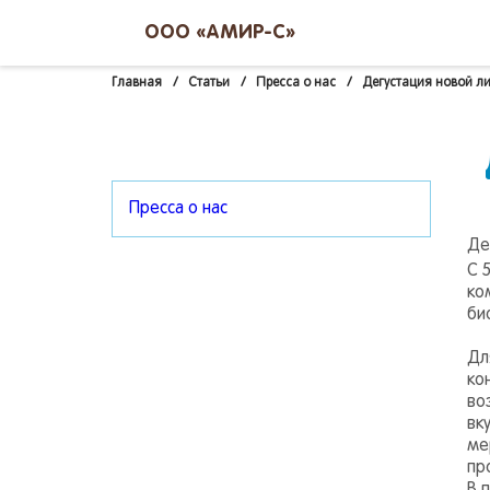
ООО «АМИР-С»
Главная
/
Статьи
/
Пресса о нас
/
Дегустация новой ли
Пресса о нас
Де
С 5
ко
би
Дл
ко
во
вк
ме
пр