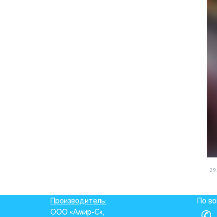
29
Производитель:
По во
ООО «Амир-С»,