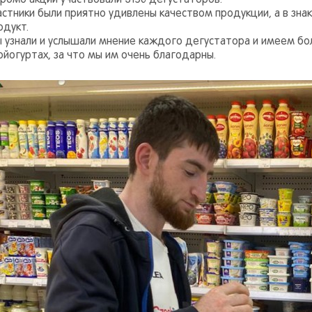
промо акции участвовали 3156 дегустаторов.
астники были приятно удивлены качеством продукции, а в зна
одукт.
 узнали и услышали мнение каждого дегустатора и имеем бо
ойогуртах, за что мы им очень благодарны.