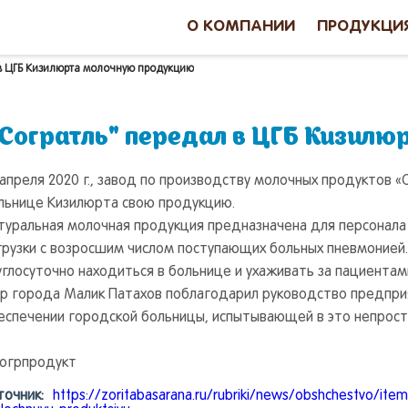
О КОМПАНИИ
ПРОДУКЦИ
 в ЦГБ Кизилюрта молочную продукцию
"Согратль" передал в ЦГБ Кизил
 апреля 2020 г., завод по производству молочных продуктов
льнице Кизилюрта свою продукцию.
туральная молочная продукция предназначена для персонал
грузки с возросшим числом поступающих больных пневмонией
углосуточно находиться в больнице и ухаживать за пациентам
р города Малик Патахов поблагодарил руководство предприя
еспечении городской больницы, испытывающей в это непросто
огрпродукт
точник:
https://zoritabasarana.ru/rubriki/news/obshchestvo/item