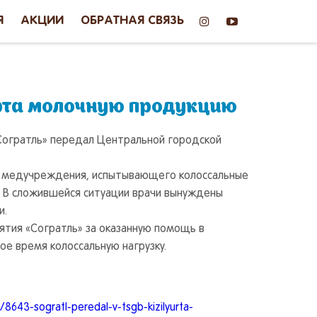
Я
АКЦИИ
ОБРАТНАЯ СВЯЗЬ
юрта молочную продукцию
 «Согратль» передал Центральной городской
а медучреждения, испытывающего колоссальные
. В сложившейся ситуации врачи вынуждены
и.
тия «Согратль» за оказанную помощь в
е время колоссальную нагрузку.
/8643-sogratl-peredal-v-tsgb-kizilyurta-