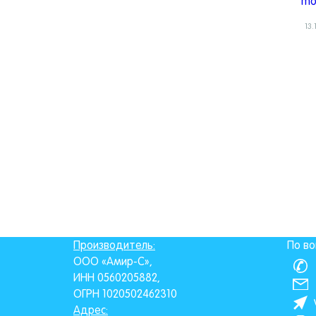
mo
13.
Производитель:
По во
ООО «Амир-С»,
ИНН 0560205882,
ОГРН 1020502462310
Адрес: