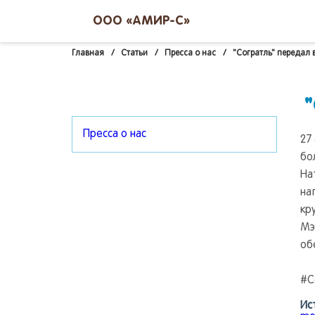
ООО «АМИР-С»
Главная
/
Статьи
/
Пресса о нас
/
"Согратль" передал
Пресса о нас
27
бо
На
на
кр
Мэ
об
#С
Ис